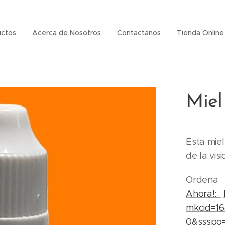
uctos
Acerca de Nosotros
Contactanos
Tienda Online
Miel
Esta mie
de la visi
Ordena
Ahora!:
mkcid=16
0&ssspo