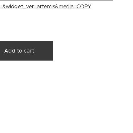
r=&widget_ver=artemis&media=COPY
Add to cart