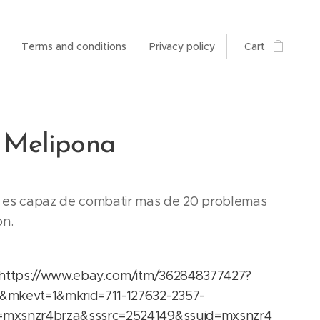
Terms and conditions
Privacy policy
Cart
 Melipona
l es capaz de combatir mas de 20 problemas
on.
https://www.ebay.com/itm/362848377427?
&mkevt=1&mkrid=711-127632-2357-
=mxsnzr4brza&sssrc=2524149&ssuid=mxsnzr4