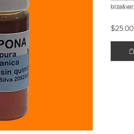
brza&va
$
25.00